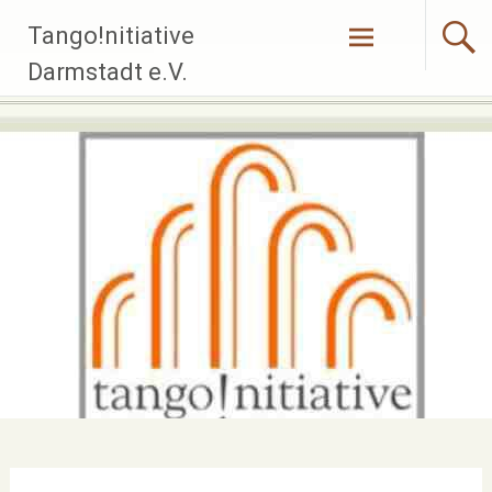
Zum
Tango!nitiative
Inhalt
springen
Darmstadt e.V.